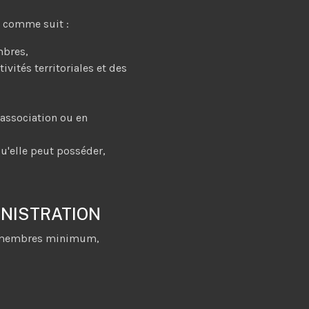
t comme suit :
mbres,
ivités territoriales et des
'association ou en
qu'elle peut posséder,
MINISTRATION
 3 membres minimum,